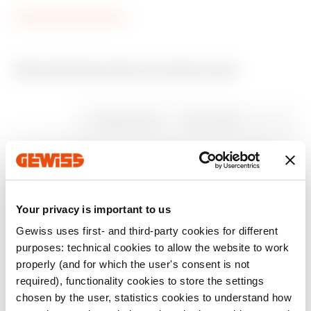
Gerelateerde producten
CE-markering
Geef het certificaat
Product Data Sheet
PRICE
Technische
PBT-Q
weer
Gewiss Code
Aant. polen
kenmerken
Downloaden
Downloaden
Downloaden
Downloaden
Downloaden
Downloaden
Meer tonen
Meer tonen
GW92505
1P
Your privacy is important to us
Gewiss uses first- and third-party cookies for different
purposes: technical cookies to allow the website to work
GW92506
1P
properly (and for which the user's consent is not
Ga naar downloadgedeelte
required), functionality cookies to store the settings
Ga naar softwaregedeelte
chosen by the user, statistics cookies to understand how