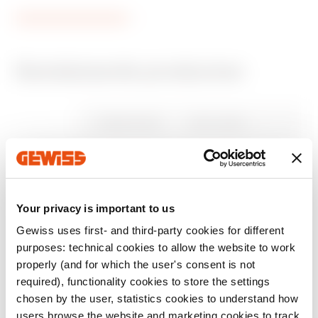
Gerelateerde producten
Geef het certificaat
CE-markering
Product Data Sheet
CENTRAL
Technische
PROJEX
weer
Gewiss Code
Aant. polen
kenmerken
Downloaden
Downloaden
Downloaden
Downloaden
Downloaden
Downloaden
Meer tonen
Meer tonen
GW90005
1P
Your privacy is important to us
Gewiss uses first- and third-party cookies for different
purposes: technical cookies to allow the website to work
GW90006
1P
properly (and for which the user's consent is not
Ga naar downloadgedeelte
required), functionality cookies to store the settings
chosen by the user, statistics cookies to understand how
Ga naar softwaregedeelte
users browse the website and marketing cookies to track