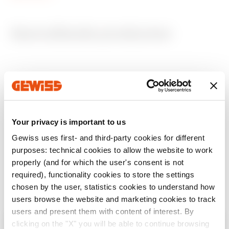
Aanvullende producten
Your privacy is important to us
Gewiss uses first- and third-party cookies for different
GW24617
GW24607
purposes: technical cookies to allow the website to work
ONDERVLOERCONT
ONDERVLOERCONT
properly (and for which the user's consent is not
ACTDOOS - INOX
ACTDOOS - HOLLE
required), functionality cookies to store the settings
DEKSEL - 32
AFDEKKING - 32
MODULE SYSTEM
MODULE SYSTEM
chosen by the user, statistics cookies to understand how
Tonen
Tonen
users browse the website and marketing cookies to track
users and present them with content of interest. By
clicking on the "X" you will be able to continue browsing
Controleer uw land
Close