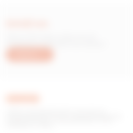
Schrijf ons
Heb je informatie nodig over de
producten of diensten van Gewiss?
Schrijf ons
GEWISS is een belangrijke speler op de markt voor
productieoplossingen voor huis- en gebouwautomatisering,
energiebeschermings- en distributiesystemen, slimme
verlichting en e-mobility.