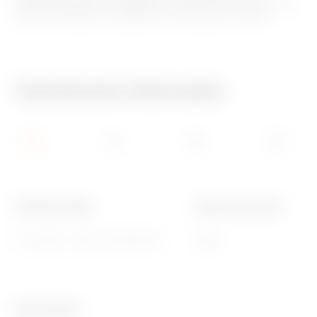
bedieningen worden vrijgegeven, zonder dat de steun moet
worden verwijderd. Dit geldt voor alle platen en dozen.
Technische informatie
Voeding voltage
Afscherming kleur
12 V ac/dc - 230 V ac 50/60 Hz
Rood
Ware Number