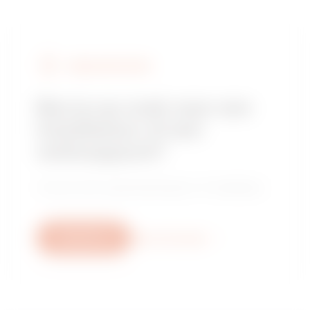
VERKOOPPUNTEN
Ben je op zoek naar een
installateur of een
verkooppunt?
Vind je vertrouwde distributeur of installateur.
Schrijf ons
Meer informatie