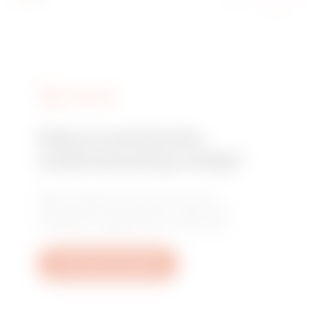
DIENSTEN
Heb je technische
ondersteuning nodig?
Neem contact met ons op voor de
antwoorden op je vragen: vragen over
installaties, regelgeving of producten.
Een ticket aanmaken