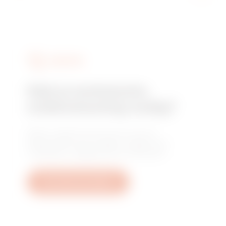
DIENSTEN
Heb je technische
ondersteuning nodig?
Neem contact met ons op voor de
antwoorden op je vragen: vragen over
installaties, regelgeving of producten.
Een ticket aanmaken