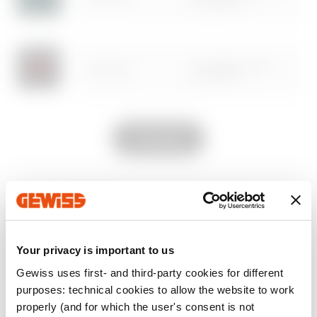
ac 50/60 Hz
Ga naar softwaregedeelte
12 V ac/dc - 230 V
GW12633
ac 50/60 Hz
Toon alles
12 V ac/dc - 230 V
GW12634
ac 50/60 Hz
UITRUSTING EN OPMERKINGEN
KENMERKEN:
zeer efficiënt wit led, aangedreven op
12 Vac/Vdc - 230 Vac met dubbele voedingsinvoer.
Your privacy is important to us
TOEPASSINGEN:
geschikt voor speciale
toepassingen zoals de signalering van oproepen van
Gewiss uses first- and third-party cookies for different
Meer tonen
ziekenhuisafdelingen.
purposes: technical cookies to allow the website to work
OPMERKINGEN:
compleet met lamp.
properly (and for which the user's consent is not