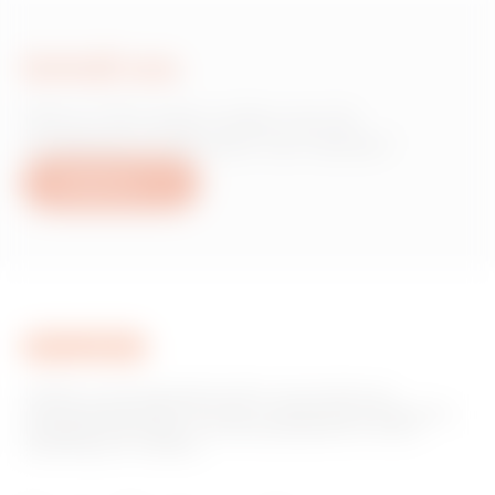
Schrijf ons
Heb je informatie nodig over de
producten of diensten van Gewiss?
Schrijf ons
GEWISS is een belangrijke speler op de markt voor
productieoplossingen voor huis- en gebouwautomatisering,
energiebeschermings- en distributiesystemen, slimme
verlichting en e-mobility.