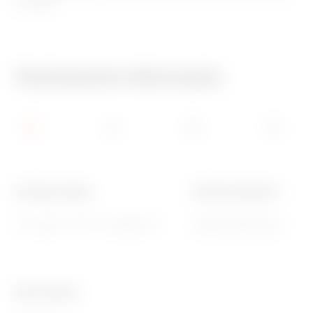
en dozen.
Technische informatie
Voeding voltage
Afscherming kleur
12 V ac/dc - 230 V ac 50/60 Hz
Opaal afscherming
Ware Number