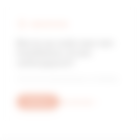
VERKOOPPUNTEN
Ben je op zoek naar een
installateur of een
verkooppunt?
Vind je vertrouwde distributeur of installateur.
Schrijf ons
Meer informatie