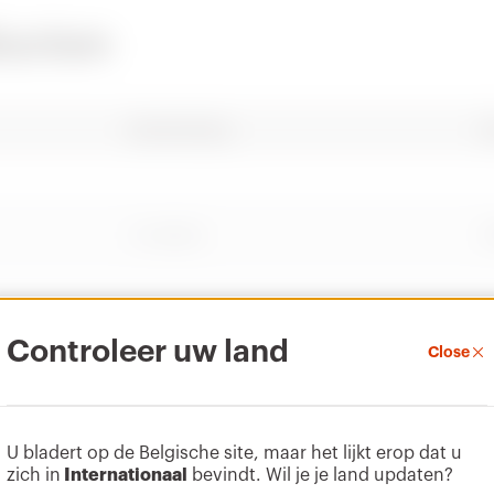
ducten
CADpro
Conformiteitsver
AUTOCAD Plugin
Geef het
er
klaring
certificaat weer
Omschrijving
V
Downloaden
Downloaden
Downloaden
Meer tonen
Meer tonen
2 modules
G
Ga naar downloadgedeelte
Ga naar softwaregedeelte
Controleer uw land
3 modules
G
Close
U bladert op de Belgische site, maar het lijkt erop dat u
4 modules
G
zich in
Internationaal
bevindt. Wil je je land updaten?