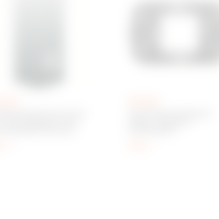
14003
GW16802
WEGSCHAKELAAR 1P 250
ITALIAANSE STANDAARD
 - 16 AX VERLICHT - MET
STEUN - 2 MODULE -
VANGBARE NEUTRALE
CHORUSMART
S - 1 MODULE - TITANIUM -
en
Tonen
ORUSMART