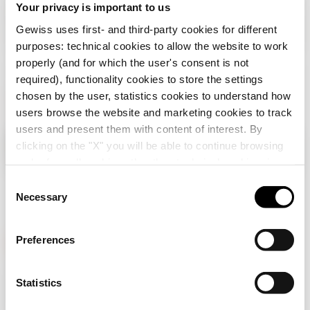
Your privacy is important to us
Gewiss uses first- and third-party cookies for different
purposes: technical cookies to allow the website to work
properly (and for which the user's consent is not
required), functionality cookies to store the settings
chosen by the user, statistics cookies to understand how
users browse the website and marketing cookies to track
users and present them with content of interest. By
clicking on the "X" you will be able to continue browsing
Controleer uw land
Close
and refuse all cookies other than technical cookies; in
addition, you can always change your choices via the
C
"Manage Privacy " button in the
Cookie Policy
. Lastly,
Necessary
o
U bladert op de Belgische site, maar het lijkt
for further information please also consult our
Privacy
n
erop dat u zich in
Uluslararası
bevindt. Wil je je
Notice
.
land updaten?
s
Preferences
e
Ja, ga naar de website voor
n
GEWISS is een belangrijke speler op de markt voor
Uluslararası
t
Statistics
productieoplossingen voor huis- en gebouwautomatisering,
energiebeschermings- en distributiesystemen, slimme
S
verlichting en e-mobility.