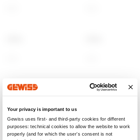
85 kA
65 kA
440Vac
525Vac
25 kA
25 kA
690Vac
250Vdc
Your privacy is important to us
7,5 kA
-
Gewiss uses first- and third-party cookies for different
purposes: technical cookies to allow the website to work
properly (and for which the user's consent is not