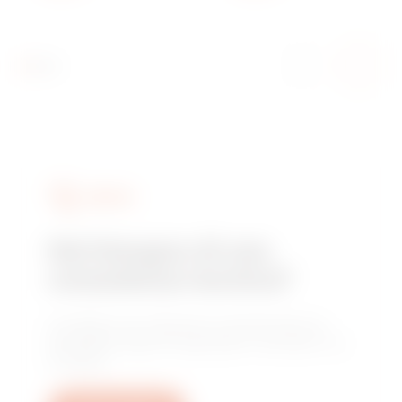
SERVIZI
Hai bisogno di una
consulenza tecnica?
Contattaci per ottenere le risposte alle tue
domande: quesiti impiantistici, normativi o di
prodotto.