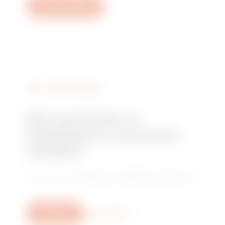
Apri un ticket
TROVA GEWISS
Stai cercando un
installatore o un punto
vendita?
Trova il tuo rivenditore o installatore di fiducia.
Scrivici
Scopri di più