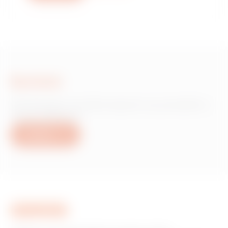
Scrivici
Hai bisogno di informazioni sui prodotti o
servizi Gewiss?
Scrivici