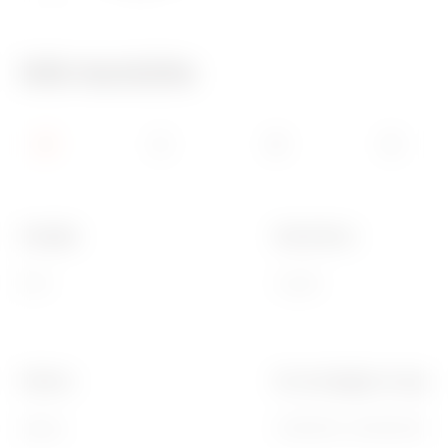
Info tecniche
Famiglia
Descrizione
EGO
3 posti
Finitura
Per montaggio su suppor
Opaca
GW16803, GW16803N