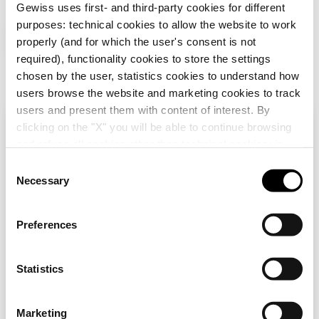
Gewiss uses first- and third-party cookies for different
purposes: technical cookies to allow the website to work
Completa la soluzione
properly (and for which the user's consent is not
required), functionality cookies to store the settings
chosen by the user, statistics cookies to understand how
users browse the website and marketing cookies to track
users and present them with content of interest. By
clicking on the "X" you will be able to continue browsing
Verifica il tuo paese
Chiudi
and refuse all cookies other than technical cookies; in
addition, you can always change your choices via the
C
"Manage Privacy " button in the
Cookie Policy
. Lastly,
Necessary
o
Stai navigando sul sito Italia ma sembra che ti
for further information please also consult our
Privacy
GW10201
GW16803
n
trovi in
Internazionale
. Vuoi aggiornare il tuo
Notice
.
PRESA STANDARD
SUPPORTO
Paese?
s
Preferences
ITALIANO 250V ac -
STANDARD
e
2P+T 10A - P11 - 1
ITALIANO - 3 POSTI -
MODULO - BIANCO
CHORUSMART
n
Si, vai al sito Internazionale
Scopri
Scopri
LUCIDO -
t
Statistics
CHORUSMART
S
e
No, rimani sul sito Italia
Marketing