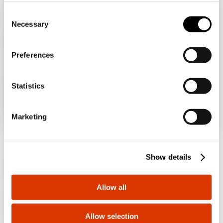
addition, you can always change your choices via the
C
"Manage Privacy " button in the
Cookie Policy
. Lastly,
Necessary
o
Vous parcourez le site de la France mais il
for further information please also consult our
Privacy
n
semble que vous soyez dans
International
.
Nous écrire
Notice
.
Voulez-vous mettre à jour votre pays ?
s
Preferences
e
Vous avez besoin d'informations sur les
Oui, allez sur le site web pour
n
produits ou services Gewiss ?
International
t
Statistics
Nous écrire
S
e
Non, reste sur le site de France
Marketing
l
e
c
Show details
t
i
o
Allow all
GEWISS est un acteur phare du marché des solutions de
n
fabrication destinées à l’automatisation des habitations et
des bâtiments, la protection de l’énergie et les systèmes de
distribution, l’éclairage intelligent et la mobilité électrique.
Allow selection