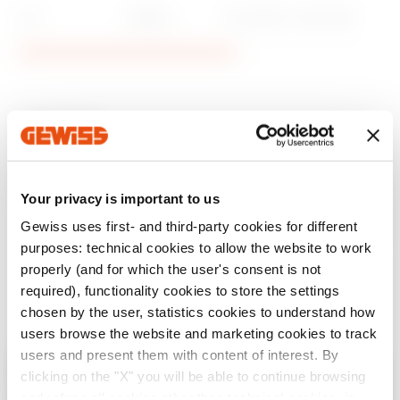
3.10
GEWISS
01/12/2016
3000 MB
Détails
Le logiciel permet de:
Your privacy is important to us
Commander à distance la fonction AUTOTEST;
Gérer à distance la fonction de réarmement
Gewiss uses first- and third-party cookies for different
automatique;
purposes: technical cookies to allow the website to work
Contrôler l'état du disjoncteur couplé au dispositif
properly (and for which the user's consent is not
ReStart;
Créer des rapports et des statistiques sur les tests
required), functionality cookies to store the settings
RCD
chosen by the user, statistics cookies to understand how
users browse the website and marketing cookies to track
La connexion des dispositifs ReStart à un réseau de
users and present them with content of interest. By
communication BUS est possible grâce à un module
clicking on the "X" you will be able to continue browsing
d'interface
Vérifiez votre pays
GW90992
.
Fermer
and refuse all cookies other than technical cookies; in