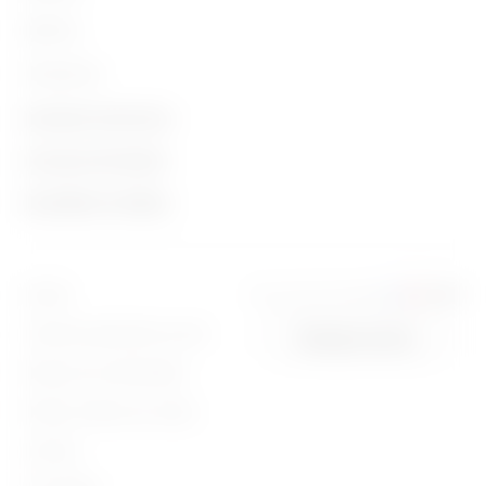
Mobility
Utilisations
Contacts et Services
A propos de Gewiss
Contacts
Actualités et médias
Qui sommes-nous
Siège social du GEWISS
Campagnes
Histoire
Rechercher GEWISS
Communiqué de presse
Durabilité
Support
Vous vous trouvez dans
France
Intrastat
Télécharger
Gouvernance
Logiciel
Conditions générales de vente
Change country
Politique de confidentialité
Nous rejoindre
BIM
Politique relative aux cookies
Projets
Juridique