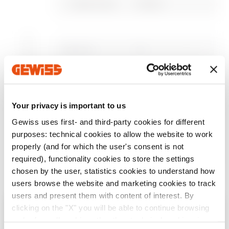
information
Gewiss Code
Finition
Estimation of
Chemins de câbles
Télécharger
Télécharger
electrical systems
MV80412
EZ
Télécharger
Télécharger
Afficher plus
Afficher plus
MV80413
EZ
Your privacy is important to us
Gewiss uses first- and third-party cookies for different
purposes: technical cookies to allow the website to work
properly (and for which the user's consent is not
MV80415
EZ
required), functionality cookies to store the settings
Aller à la zone des logiciels
chosen by the user, statistics cookies to understand how
users browse the website and marketing cookies to track
users and present them with content of interest. By
MV80416
EZ
clicking on the "X" you will be able to continue browsing
Afficher tous
Vérifiez votre pays
Fermer
and refuse all cookies other than technical cookies; in