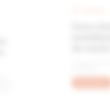
FIND GEWISS
GAC
M8
Vous ch
installat
GAC
M10
in
de vente
e
Trouvez votre re
GAC
M12
confiance.
les
tive à
Nous contacter
u aux