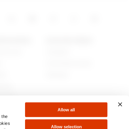
POS DE GEWISS
ACTUALITÉS ET MÉDIAS
ommes-nous
Campagnes
re
Communiqué de presse
lité
Télécharger
rnance
ejoindre
Allow all
s
 the
ookies
Allow selection