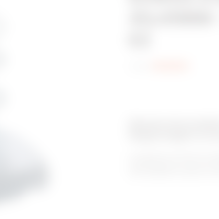
41x41MM -
EZ
Code:
MV66159
Gamme de produits
Supportages et ac
Le système de chemin de c
supportage pour murs et pla
une installation rapide et u