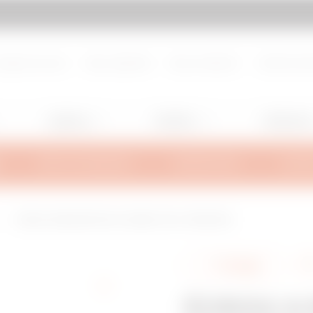
d de page
Aller à My Gewiss
propos de nous
Nous rejoindre
Nous contacter
Centre de d
Lighting
Mobility
Utilisation
INFOS TECHNIQUES
INSPIRATIONS
SUPPO
ÉCROU A RESSORT RAIL 41x41MM - M12 - FINITION EZ
Partager
ÉCROU A 