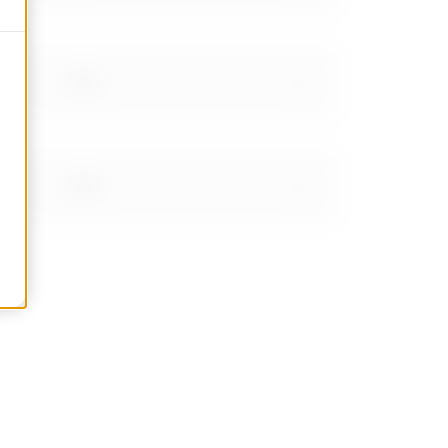
3.20
3.40
3.60
3