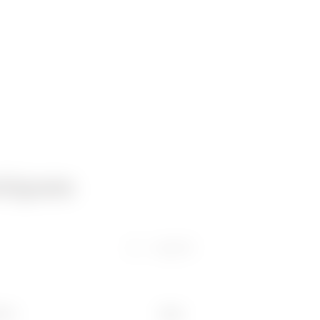
niques
Logiciel
ons
Kg/u