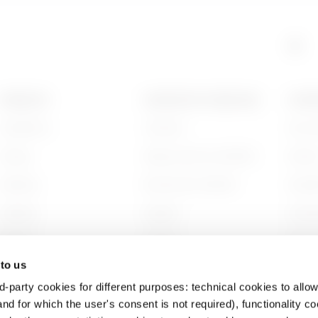
PRODUITS
CONTACTS ET SERVICES
A PRO
Installation
Contacts
Qui s
Energy
Siège social du GEWISS
Histoi
Building
Rechercher GEWISS
Durabi
Lighting
Support
Gouve
Mobility
Logiciel
Nous r
 to us
Utilisations
BIM
Projet
d-party cookies for different purposes: technical cookies to allow
nd for which the user's consent is not required), functionality c