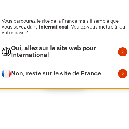
Aller à la zone des logiciels
Vous parcourez le site de la France mais il semble que
EZ
M8
vous soyez dans
International
. Voulez-vous mettre à jour
votre pays ?
Oui, allez sur le site web pour
EZ
M10
International
Non, reste sur le site de France
Afficher tous
EZ
M12
GAC
M6