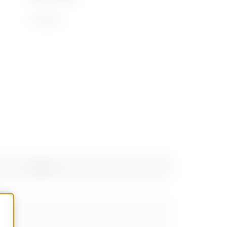
73181900
Kg/u
3