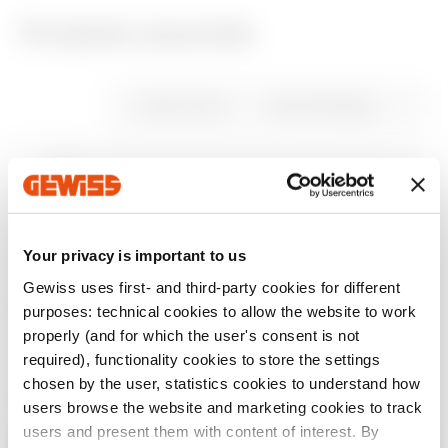
Produits associés
REACH
Product Data Sheet
CAP
Caractéristiques
CADpro
information
Gewiss Code
Type de filetage
techniques
Advanced design of
Télécharger
electrical systems
Télécharger
Télécharger
GW76941
PG7
Télécharger
Télécharger
Afficher plus
Afficher plus
Accéder à la zone de téléchargement
Your privacy is important to us
Gewiss uses first- and third-party cookies for different
GW76942
PG9
purposes: technical cookies to allow the website to work
properly (and for which the user's consent is not
required), functionality cookies to store the settings
chosen by the user, statistics cookies to understand how
GW76957
PG11
users browse the website and marketing cookies to track
Aller à la zone des logiciels
users and present them with content of interest. By