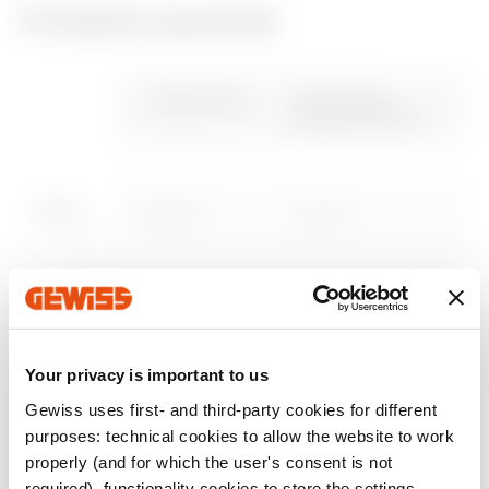
Produits associés
REACH
Product Data Sheet
PRICE
Caractéristiques
CADpro
information
Gewiss Code
Pour boîtiers
techniques
entraxe LxH (mm)
Estimation of
Advanced design of
Télécharger
electrical systems
electrical systems
Télécharger
Télécharger
GW44615
190x140
Télécharger
Télécharger
Afficher plus
Afficher plus
GW44616
240x190
Accéder à la zone de téléchargement
Your privacy is important to us
Gewiss uses first- and third-party cookies for different
GW44617
300x220
purposes: technical cookies to allow the website to work
properly (and for which the user's consent is not
Aller à la zone des logiciels
required), functionality cookies to store the settings