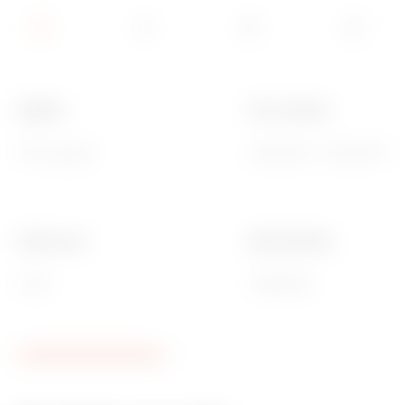
Matière
Pour coffrets
Tôle zinguée
GW42008 - GW42009 - 
Electrocod
Ware Number
0303
73269098