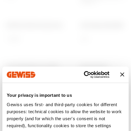
60754-2
Nombre total de manœuvres
Surcharge admissible
> 5000
22 A
Thermopression avec bille
Ware Number
125 °C (parties actives) - 80 °C
85366990
(parties passives)
Your privacy is important to us
Gewiss uses first- and third-party cookies for different
purposes: technical cookies to allow the website to work
properly (and for which the user's consent is not
Produits associés
required), functionality cookies to store the settings