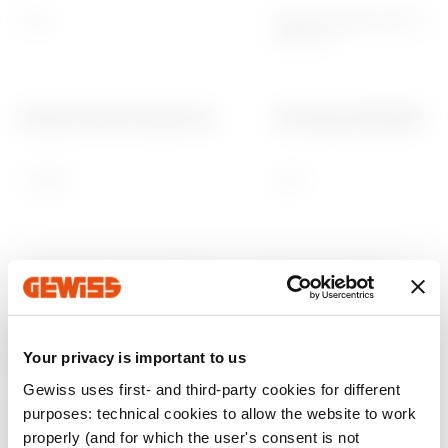
À vis
Sans halogène selon nor
60754-2
Nombre total de manœuvres
Surcharge admissible
> 2000
42 A
Thermopression avec bille
Ware Number
125 °C (parties actives) - 80 °C
85366990
Your privacy is important to us
(parties passives)
Gewiss uses first- and third-party cookies for different
purposes: technical cookies to allow the website to work
properly (and for which the user's consent is not