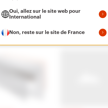
carton fourni en standard dans l'emballage.
Oui, allez sur le site web pour
International
ntaires
Non, reste sur le site de France