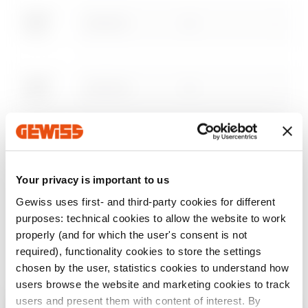
Télécharger
Télécharger
GWD3301
24
Afficher plus
Afficher plus
Accéder à la zone de téléchargement
GWD3302
24
GWD3303
24
Aller à la zone des logiciels
Your privacy is important to us
Gewiss uses first- and third-party cookies for different
purposes: technical cookies to allow the website to work
GWD3304
35
properly (and for which the user's consent is not
Afficher tous
required), functionality cookies to store the settings
chosen by the user, statistics cookies to understand how
GWD3305
35
users browse the website and marketing cookies to track
ÉQUIPEMENTS ET NOTES
users and present them with content of interest. By