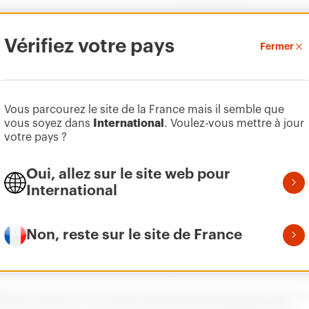
Vérifiez votre pays
Aller à la zone des logiciels
Fermer
600x1200
Vous parcourez le site de la France mais il semble que
vous soyez dans
International
. Voulez-vous mettre à jour
850x1000
votre pays ?
Oui, allez sur le site web pour
International
Afficher tous
850x1200
Non, reste sur le site de France
600x1600
age de mécanisme de tige, équipée d’une poignée rotative av
r la porte avec une ouverture réversible (droite/gauche).