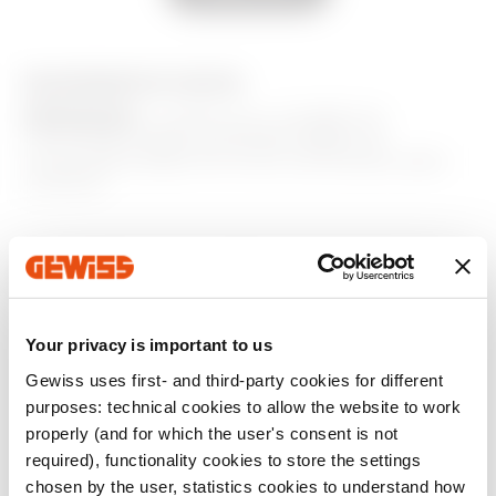
GW14551S
Titane brillant
ÉQUIPEMENTS ET NOTES
REMARQUES
: à utiliser pour compléter les
commandes axiales connectées ZigBee, les
commandes axiales EVO et les commandes axiales
GW10552S
Blanc brillant
auxiliaires.
Produits supplémentaires
GW15552S
Satin blanc
Your privacy is important to us
Gewiss uses first- and third-party cookies for different
Beige satiné
GW13552S
naturel
purposes: technical cookies to allow the website to work
properly (and for which the user's consent is not
required), functionality cookies to store the settings
chosen by the user, statistics cookies to understand how