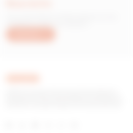
Nous écrire
Vous avez besoin d'informations sur les
produits ou services Gewiss ?
Nous écrire
GEWISS est un acteur phare du marché des solutions de
fabrication destinées à l’automatisation des habitations et
des bâtiments, la protection de l’énergie et les systèmes de
distribution, l’éclairage intelligent et la mobilité électrique.