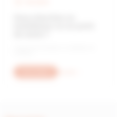
FIND GEWISS
Vous cherchez un
installateur ou un point
de vente ?
Trouvez votre revendeur ou installateur de
confiance.
Nous contacter
Plus d'info