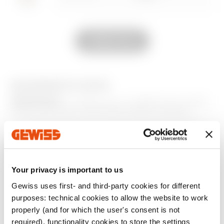
Afficher tous
Beige satiné
GW13554S
naturel
ÉQUIPEMENTS ET NOTES
Beige satiné
GW13555S
REMARQUES
: à utiliser pour compléter les modules
naturel
axiaux EVO et les commandes axiales auxiliaires.
Beige satiné
Produits supplémentaires
GW13556S
naturel
Your privacy is important to us
Gewiss uses first- and third-party cookies for different
purposes: technical cookies to allow the website to work
Beige satiné
GW13557S
naturel
properly (and for which the user's consent is not
required), functionality cookies to store the settings