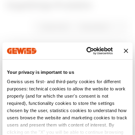
Zugehörige Produkte
CE-zeichen
REACH
Technische daten
CADpro
ENERGYpro
information
Gewiss Code
Klemmleisten
Advanced design of
Verteiler für
Herunterladen
Herunterladen
Herunterladen
electrical systems
baustelle,
campingplätze-
molen und
GW68788
3P+N+PE
energieversorgung
Zum Downloadbereich gehen
Your privacy is important to us
Herunterladen
Herunterladen
Gewiss uses first- and third-party cookies for different
GW68789
3P+N+PE
Mehr anzeigen
Mehr anzeigen
purposes: technical cookies to allow the website to work
properly (and for which the user's consent is not
required), functionality cookies to store the settings
chosen by the user, statistics cookies to understand how
GW68800
3P+N+PE
users browse the website and marketing cookies to track
users and present them with content of interest. By
clicking on the "X" you will be able to continue browsing
Überprüfen Sie Ihr Land
Schließen