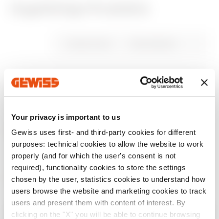
Zugehörige Produkte
CE-zeichen
REACH
Technische daten
CADpro
ENERGYpro
information
Gewiss Code
Klemmleisten
Advanced design of
Verteiler für
Herunterladen
Herunterladen
Herunterladen
electrical systems
baustelle,
campingplätze-
molen und
GW68788
3P+N+PE
energieversorgung
Zum Downloadbereich gehen
Your privacy is important to us
Herunterladen
Herunterladen
Gewiss uses first- and third-party cookies for different
GW68789
3P+N+PE
Mehr anzeigen
Mehr anzeigen
purposes: technical cookies to allow the website to work
properly (and for which the user's consent is not
required), functionality cookies to store the settings
chosen by the user, statistics cookies to understand how
GW68800
3P+N+PE
users browse the website and marketing cookies to track
users and present them with content of interest. By
clicking on the "X" you will be able to continue browsing
Überprüfen Sie Ihr Land
Schließen