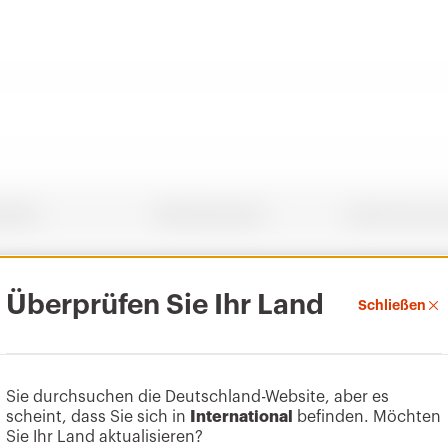
fläche
BRN-Äquivalent
Breite innen 
Überprüfen Sie Ihr Land
Schließen
-
65
Sie durchsuchen die Deutschland-Website, aber es
scheint, dass Sie sich in
International
befinden. Möchten
-
95
Sie Ihr Land aktualisieren?