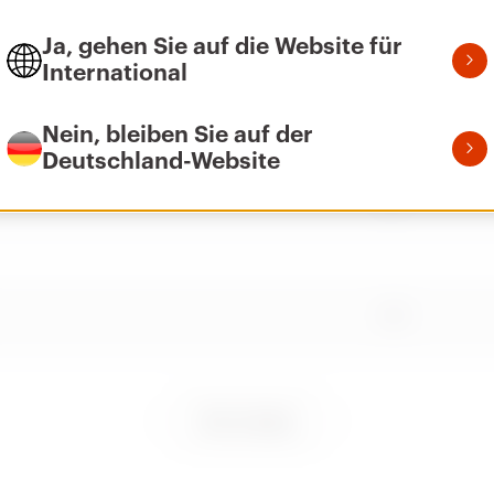
Ja, gehen Sie auf die Website für
International
-
155
Nein, bleiben Sie auf der
Deutschland-Website
-
215
-
305
Alle anzeigen