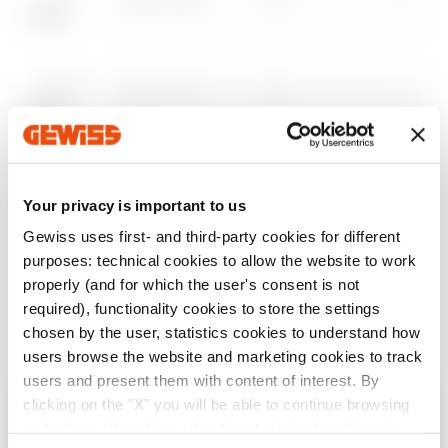
MVN1770ND
HP
Mehr anzeigen
Mehr anzeigen
MVN1770NF
HP
MVN1770NH
HP
Your privacy is important to us
Zum Softwarebereich gehen
Gewiss uses first- and third-party cookies for different
purposes: technical cookies to allow the website to work
properly (and for which the user's consent is not
MVN1770NL
HP
required), functionality cookies to store the settings
Alle anzeigen
chosen by the user, statistics cookies to understand how
users browse the website and marketing cookies to track
users and present them with content of interest. By
MVN1770NP
HP
clicking on the "X" you will be able to continue browsing
Überprüfen Sie Ihr Land
Schließen
and refuse all cookies other than technical cookies; in
DIENSTLEISTUNGEN