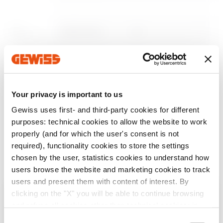
MVN1470GD
HP
MVN1470GF
HP
Zum Softwarebereich gehen
Your privacy is important to us
Gewiss uses first- and third-party cookies for different
purposes: technical cookies to allow the website to work
MVN1470GH
HP
properly (and for which the user's consent is not
Alle anzeigen
required), functionality cookies to store the settings
chosen by the user, statistics cookies to understand how
users browse the website and marketing cookies to track
MVN1470GL
HP
users and present them with content of interest. By
clicking on the "X" you will be able to continue browsing
Überprüfen Sie Ihr Land
Schließen
and refuse all cookies other than technical cookies; in
DIENSTLEISTUNGEN
addition, you can always change your choices via the
MVN1470GP
HP
C