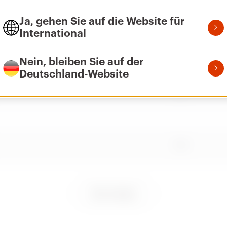
Ja, gehen Sie auf die Website für
International
-
155
Nein, bleiben Sie auf der
Deutschland-Website
-
215
-
305
Alle anzeigen