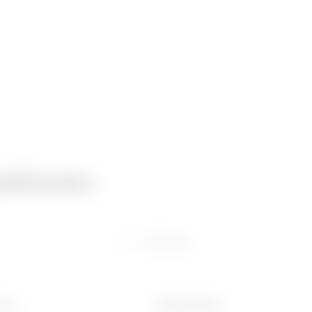
ationen
Software
(mm)
Ware Number