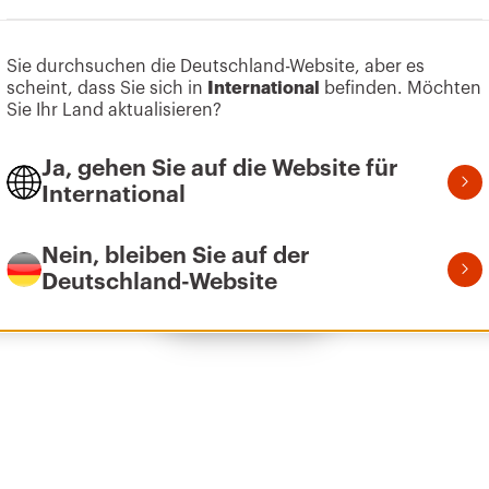
Zum Softwarebereich gehen
Sie durchsuchen die Deutschland-Website, aber es
scheint, dass Sie sich in
International
befinden. Möchten
HP
9
Sie Ihr Land aktualisieren?
Ja, gehen Sie auf die Website für
International
HP
1
Nein, bleiben Sie auf der
Deutschland-Website
Alle anzeigen
HP
2
HP
3