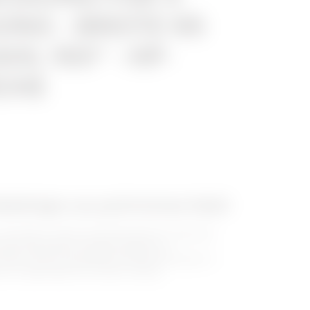
NG - BREITE 95
HL 150° - HP-
CHE
belträger aus perforiertem Stahl
verzinktem Stahl der BRX-Baureihe ist dank der
eines besonderen Designs einfach zu
 Kabel. Mit der speziellen HP-Beschichtung (Zn +
iven Umgebungen die ideale Lösung.