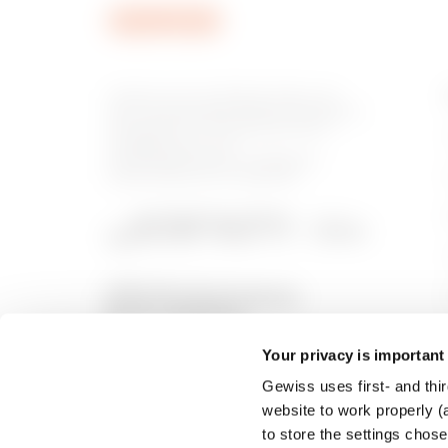
Gewiss ist ein wichtiger Akteur auf
dem internationalen Markt hinsichtlich
Lösungen für die Hausautomation,
Energieschutz- und -
verteilungssysteme, intelligente
Beleuchtung und E-Mobilität.
Your privacy is important
Gewiss uses first- and thir
website to work properly (a
to store the settings chos