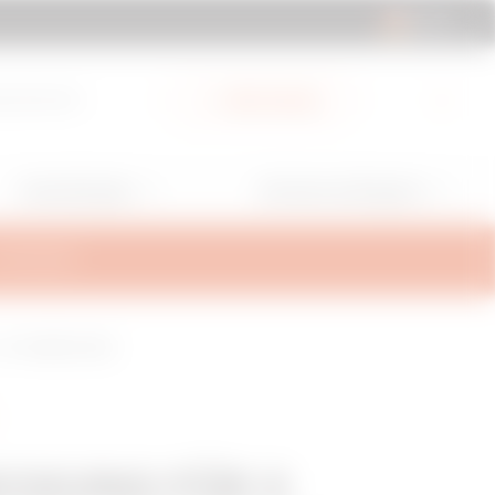
DE | DE
ad-Bereich
Mein Gewiss
Anwendungen
Services und Support
ALTERUNG
 - HP-OBERFLÄCHE
ECKUNG FÜR X