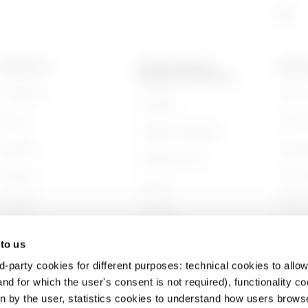
PRODUKTE
KONTAKTE UND
ÜBER 
DIENSTLEISTUNGEN
Installation
Wer wi
Kontakte
Energy
Gesch
GEWISS-Hauptsitz
Building
Nachha
GEWISS finden
Lighting
Unter
Support
Mobility
Arbeit
Software
Anwendungen
Projek
BIM
 to us
d-party cookies for different purposes: technical cookies to allow
nd for which the user's consent is not required), functionality c
en by the user, statistics cookies to understand how users brows