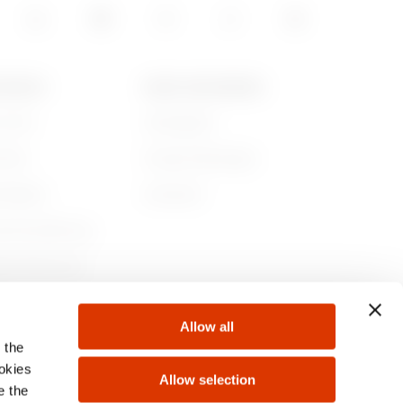
GEWISS
NEWS UND MEDIEN
r sind
Kampagnen
ichte
Pressemitteilungen
ltigkeit
Download
nehmensführung
en Sie bei uns!
te
Allow all
 the
ookies
Allow selection
e the