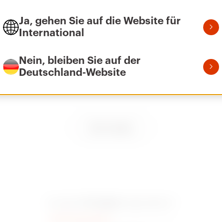
Ja, gehen Sie auf die Website für
300
80
International
Nein, bleiben Sie auf der
Deutschland-Website
400
70
Alle anzeigen
17 Produkte
Sie sahen
Eingeschaltet
21