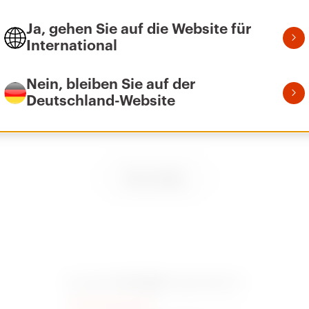
Ja, gehen Sie auf die Website für
300
80
International
Nein, bleiben Sie auf der
Deutschland-Website
400
70
Alle anzeigen
17 Produkte
Sie sahen
Eingeschaltet
21