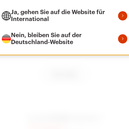
Ja, gehen Sie auf die Website für
300
80
International
Nein, bleiben Sie auf der
Deutschland-Website
400
70
Alle anzeigen
17 Produkte
Sie sahen
Eingeschaltet
21