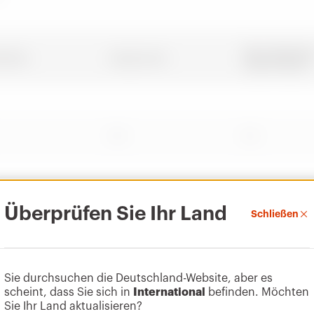
Max. Belastun
fläche
Länge (mm)
(kg/Ausleger)
100
140
Überprüfen Sie Ihr Land
150
112
Schließen
Sie durchsuchen die Deutschland-Website, aber es
200
70
scheint, dass Sie sich in
International
befinden. Möchten
Sie Ihr Land aktualisieren?