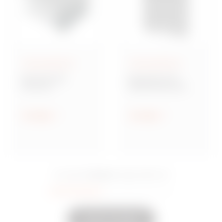
Aufputzgehäuse
Aufputzgehäuse
Baureihe GW
Baureihe 42 TV
Connect
Multifunktionale
Wassergeschützte
Montageplatten
Aufputz-
Verbindungsdosen
Anzeigen
Anzeigen
aus Metall
15 Serie
Sie sahen
Eingeschaltet
35
Andere anzeigen