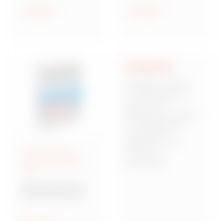
geschützt und
Anzeigen
Anzeigen
wassergeschützt
Integrität
Integrität stellt für
uns die Basis dar,
auf der sich
Mitarbeiter, Kunden
und Stakeholder
miteinander
verbinden und
Anschlussfertige
Vertrauen
Energieverteiler IEC
zueinander
309
aufbauen. Dies
bedeutet,
Baureihe 68 Q-DIN
verantwortungsbew
Steckdosenkombina
usst, zuverlässig
tionen
und von starken