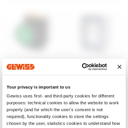
Steuerung und
Aufputzgehäuse
Signalisierung
46
Wassergeschützte
Baureihe 74 PS
Aufputz-
Your privacy is important to us
Befehls- und
Schaltschränke
Meldegeräte Ø 22
Gewiss uses first- and third-party cookies for different
mm
Anzeigen
purposes: technical cookies to allow the website to work
Anzeigen
properly (and for which the user's consent is not
required), functionality cookies to store the settings
chosen by the user, statistics cookies to understand how