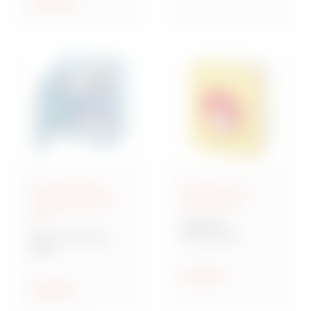
ethischen Prinzipien
Anzeigen
geleitet zu werden.
Anschlussfertige
Steuerung und
Energieverteiler IEC
Signalisierung
309
70 RT HP
Drehschalter
Baureihe 68 ACS
ACS
Verteilersysteme für
Baustellen
Anzeigen
Anzeigen