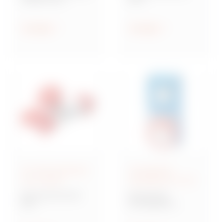
Steckdosen nach IEC
Industriesteckvorric
309
htungen nach IEC
309 für
Anzeigen
Anzeigen
Kleinspannungen
IEC 309-Steckdosen
Verriegelbare
und -Stecker
Steckdosen IEC 309
Baureihe IEC 309
Baureihe IB
MA
Verriegelbare
Mehrfachkupplunge
Steckdosen nach IEC
n und Adapter,
309