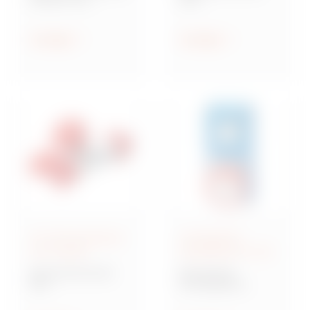
Steckdosen nach IEC
Industriesteckvorric
309
htungen nach IEC
309 für
Anzeigen
Anzeigen
Kleinspannungen
IEC 309-Steckdosen
Verriegelbare
und -Stecker
Steckdosen IEC 309
Baureihe IEC 309
Baureihe IB
MA
Verriegelbare
Mehrfachkupplunge
Steckdosen nach IEC
n und Adapter,
309