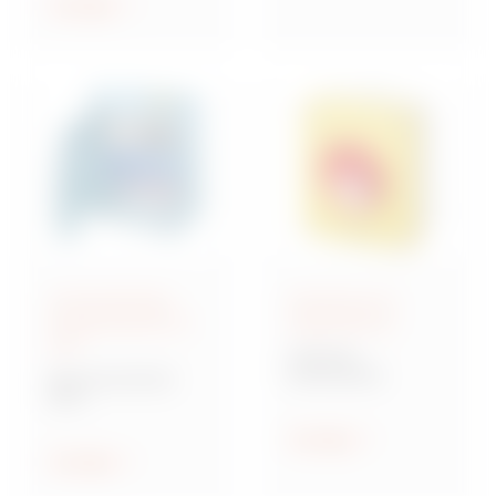
ethischen Prinzipien
Anzeigen
geleitet zu werden.
Anschlussfertige
Steuerung und
Energieverteiler IEC
Signalisierung
309
70 RT HP
Drehschalter
Baureihe 68 ACS
ACS
Verteilersysteme für
Baustellen
Anzeigen
Anzeigen