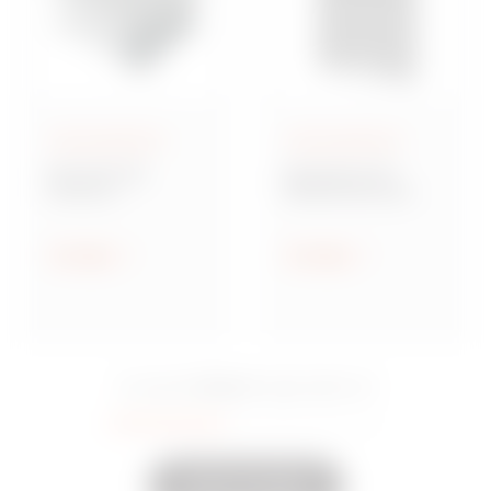
Aufputzgehäuse
Aufputzgehäuse
Baureihe GW
Baureihe 42 TV
Connect
Multifunktionale
Wassergeschützte
Montageplatten
Aufputz-
Verbindungsdosen
Anzeigen
Anzeigen
aus Metall
15 Serie
Sie sahen
Eingeschaltet
35
Andere anzeigen