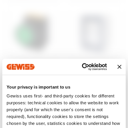
Steuerung und
Aufputzgehäuse
Signalisierung
46
Wassergeschützte
Baureihe 74 PS
Aufputz-
Your privacy is important to us
Befehls- und
Schaltschränke
Meldegeräte Ø 22
Gewiss uses first- and third-party cookies for different
mm
Anzeigen
purposes: technical cookies to allow the website to work
Anzeigen
properly (and for which the user's consent is not
required), functionality cookies to store the settings
chosen by the user, statistics cookies to understand how