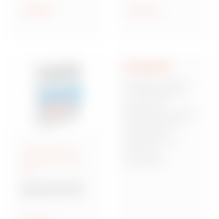
geschützt und
Anzeigen
Anzeigen
wassergeschützt
Integrität
Integrität stellt für
uns die Basis dar,
auf der sich
Mitarbeiter, Kunden
und Stakeholder
miteinander
verbinden und
Anschlussfertige
Vertrauen
Energieverteiler IEC
zueinander
309
aufbauen. Dies
bedeutet,
Baureihe 68 Q-DIN
verantwortungsbew
Steckdosenkombina
usst, zuverlässig
tionen
und von starken