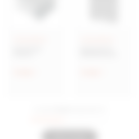
Aufputzgehäuse
Aufputzgehäuse
Baureihe GW
Baureihe 42 TV
Connect
Multifunktionale
Wassergeschützte
Montageplatten
Aufputz-
Verbindungsdosen
Anzeigen
Anzeigen
aus Metall
15 Serie
Sie sahen
Eingeschaltet
35
Andere anzeigen