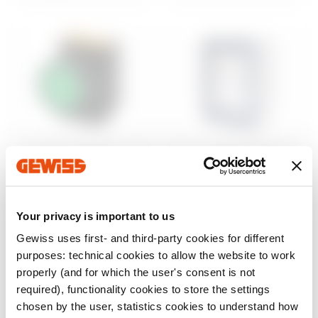
Steuerung und
Aufputzgehäuse
Signalisierung
46
Wassergeschützte
Baureihe 74 PS
Aufputz-
Your privacy is important to us
Befehls- und
Schaltschränke
Meldegeräte Ø 22
Gewiss uses first- and third-party cookies for different
mm
Anzeigen
purposes: technical cookies to allow the website to work
Anzeigen
properly (and for which the user's consent is not
required), functionality cookies to store the settings
chosen by the user, statistics cookies to understand how