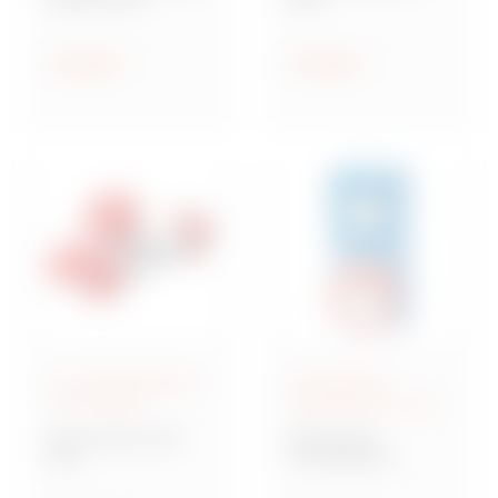
Steckdosen nach IEC
Industriesteckvorric
309
htungen nach IEC
309 für
Anzeigen
Anzeigen
Kleinspannungen
IEC 309-Steckdosen
Verriegelbare
und -Stecker
Steckdosen IEC 309
Baureihe IEC 309
Baureihe IB
MA
Verriegelbare
Mehrfachkupplunge
Steckdosen nach IEC
n und Adapter,
309