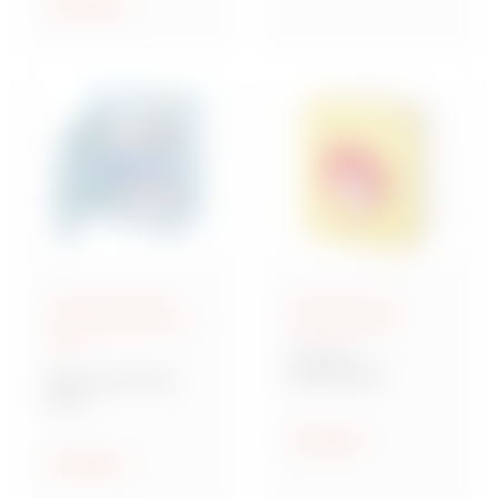
ethischen Prinzipien
Anzeigen
geleitet zu werden.
Anschlussfertige
Steuerung und
Energieverteiler IEC
Signalisierung
309
70 RT HP
Drehschalter
Baureihe 68 ACS
ACS
Verteilersysteme für
Baustellen
Anzeigen
Anzeigen