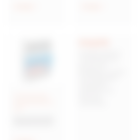
geschützt und
Anzeigen
Anzeigen
wassergeschützt
Integrität
Integrität stellt für
uns die Basis dar,
auf der sich
Mitarbeiter, Kunden
und Stakeholder
miteinander
verbinden und
Anschlussfertige
Vertrauen
Energieverteiler IEC
zueinander
309
aufbauen. Dies
bedeutet,
Baureihe 68 Q-DIN
verantwortungsbew
Steckdosenkombina
usst, zuverlässig
tionen
und von starken