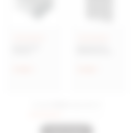
Aufputzgehäuse
Aufputzgehäuse
Baureihe GW
Baureihe 42 TV
Connect
Multifunktionale
Wassergeschützte
Montageplatten
Aufputz-
Verbindungsdosen
Anzeigen
Anzeigen
aus Metall
15 Serie
Sie sahen
Eingeschaltet
35
Andere anzeigen