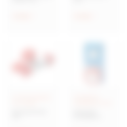
Steckdosen nach IEC
Industriesteckvorric
309
htungen nach IEC
309 für
Anzeigen
Anzeigen
Kleinspannungen
IEC 309-Steckdosen
Verriegelbare
und -Stecker
Steckdosen IEC 309
Baureihe IEC 309
Baureihe IB
MA
Verriegelbare
Mehrfachkupplunge
Steckdosen nach IEC
n und Adapter,
309