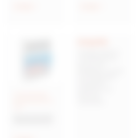
geschützt und
Anzeigen
Anzeigen
wassergeschützt
Integrität
Integrität stellt für
uns die Basis dar,
auf der sich
Mitarbeiter, Kunden
und Stakeholder
miteinander
verbinden und
Anschlussfertige
Vertrauen
Energieverteiler IEC
zueinander
309
aufbauen. Dies
bedeutet,
Baureihe 68 Q-DIN
verantwortungsbew
Steckdosenkombina
usst, zuverlässig
tionen
und von starken