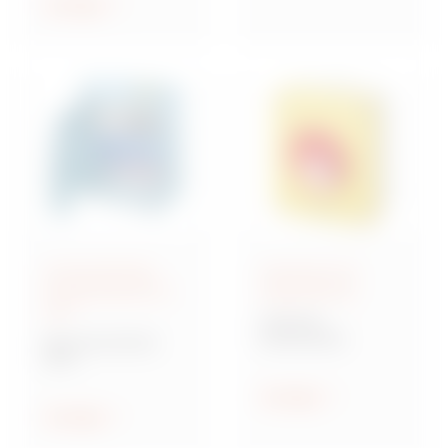
ethischen Prinzipien
Anzeigen
geleitet zu werden.
Anschlussfertige
Steuerung und
Energieverteiler IEC
Signalisierung
309
70 RT HP
Drehschalter
Baureihe 68 ACS
ACS
Verteilersysteme für
Baustellen
Anzeigen
Anzeigen