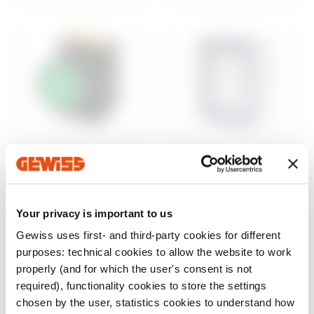
Steuerung und
Aufputzgehäuse
Signalisierung
46
Wassergeschützte
Baureihe 74 PS
Aufputz-
Your privacy is important to us
Befehls- und
Schaltschränke
Meldegeräte Ø 22
Gewiss uses first- and third-party cookies for different
mm
Anzeigen
purposes: technical cookies to allow the website to work
Anzeigen
properly (and for which the user's consent is not
required), functionality cookies to store the settings
chosen by the user, statistics cookies to understand how