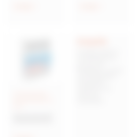
geschützt und
Anzeigen
Anzeigen
wassergeschützt
Integrität
Integrität stellt für
uns die Basis dar,
auf der sich
Mitarbeiter, Kunden
und Stakeholder
miteinander
verbinden und
Anschlussfertige
Vertrauen
Energieverteiler IEC
zueinander
309
aufbauen. Dies
bedeutet,
Baureihe 68 Q-DIN
verantwortungsbew
Steckdosenkombina
usst, zuverlässig
tionen
und von starken