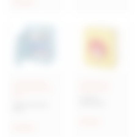
ethischen Prinzipien
Anzeigen
geleitet zu werden.
Anschlussfertige
Steuerung und
Energieverteiler IEC
Signalisierung
309
70 RT HP
Drehschalter
Baureihe 68 ACS
ACS
Verteilersysteme für
Baustellen
Anzeigen
Anzeigen