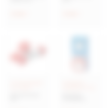
Steckdosen nach IEC
Industriesteckvorric
309
htungen nach IEC
309 für
Anzeigen
Anzeigen
Kleinspannungen
IEC 309-Steckdosen
Verriegelbare
und -Stecker
Steckdosen IEC 309
Baureihe IEC 309
Baureihe IB
MA
Verriegelbare
Mehrfachkupplunge
Steckdosen nach IEC
n und Adapter,
309