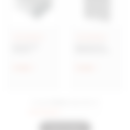
Aufputzgehäuse
Aufputzgehäuse
Baureihe GW
Baureihe 42 TV
Connect
Multifunktionale
Wassergeschützte
Montageplatten
Aufputz-
Verbindungsdosen
Anzeigen
Anzeigen
aus Metall
15 Serie
Sie sahen
Eingeschaltet
35
Andere anzeigen