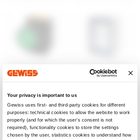
Steuerung und
Aufputzgehäuse
Signalisierung
46
Wassergeschützte
Baureihe 74 PS
Aufputz-
Your privacy is important to us
Befehls- und
Schaltschränke
Meldegeräte Ø 22
Gewiss uses first- and third-party cookies for different
mm
Anzeigen
purposes: technical cookies to allow the website to work
Anzeigen
properly (and for which the user's consent is not
required), functionality cookies to store the settings
chosen by the user, statistics cookies to understand how