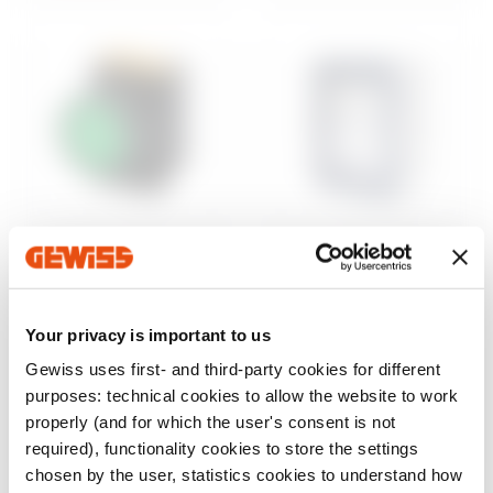
Steuerung und
Aufputzgehäuse
Signalisierung
46
Wassergeschützte
Baureihe 74 PS
Aufputz-
Your privacy is important to us
Befehls- und
Schaltschränke
Meldegeräte Ø 22
Gewiss uses first- and third-party cookies for different
mm
Anzeigen
purposes: technical cookies to allow the website to work
Anzeigen
properly (and for which the user's consent is not
required), functionality cookies to store the settings
chosen by the user, statistics cookies to understand how