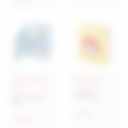
ethischen Prinzipien
Anzeigen
geleitet zu werden.
Anschlussfertige
Steuerung und
Energieverteiler IEC
Signalisierung
309
70 RT HP
Drehschalter
Baureihe 68 ACS
ACS
Verteilersysteme für
Baustellen
Anzeigen
Anzeigen