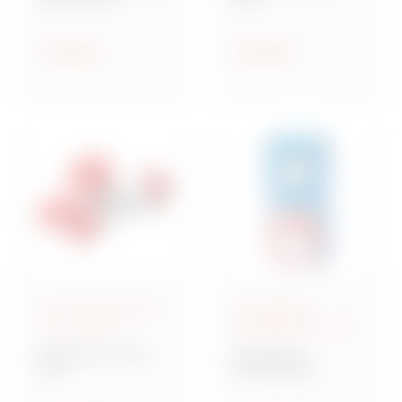
Steckdosen nach IEC
Industriesteckvorric
309
htungen nach IEC
309 für
Anzeigen
Anzeigen
Kleinspannungen
IEC 309-Steckdosen
Verriegelbare
und -Stecker
Steckdosen IEC 309
Baureihe IEC 309
Baureihe IB
MA
Verriegelbare
Mehrfachkupplunge
Steckdosen nach IEC
n und Adapter,
309