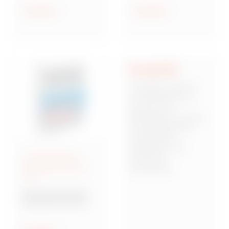
geschützt und
Anzeigen
Anzeigen
wassergeschützt
Integrität
Integrität stellt für
uns die Basis dar,
auf der sich
Mitarbeiter, Kunden
und Stakeholder
miteinander
verbinden und
Anschlussfertige
Vertrauen
Energieverteiler IEC
zueinander
309
aufbauen. Dies
bedeutet,
Baureihe 68 Q-DIN
verantwortungsbew
Steckdosenkombina
usst, zuverlässig
tionen
und von starken