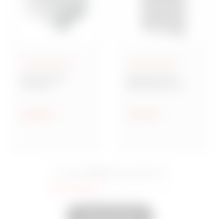
Aufputzgehäuse
Aufputzgehäuse
Baureihe GW
Baureihe 42 TV
Connect
Multifunktionale
Wassergeschützte
Montageplatten
Aufputz-
Verbindungsdosen
Anzeigen
Anzeigen
aus Metall
15 Serie
Sie sahen
Eingeschaltet
35
Andere anzeigen