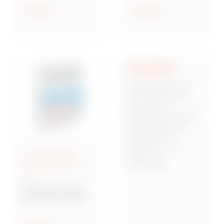
geschützt und
Anzeigen
Anzeigen
wassergeschützt
Integrität
Integrität stellt für
uns die Basis dar,
auf der sich
Mitarbeiter, Kunden
und Stakeholder
miteinander
verbinden und
Anschlussfertige
Vertrauen
Energieverteiler IEC
zueinander
309
aufbauen. Dies
bedeutet,
Baureihe 68 Q-DIN
verantwortungsbew
Steckdosenkombina
usst, zuverlässig
tionen
und von starken