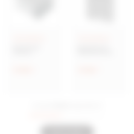
Aufputzgehäuse
Aufputzgehäuse
Baureihe GW
Baureihe 42 TV
Connect
Multifunktionale
Wassergeschützte
Montageplatten
Aufputz-
Verbindungsdosen
Anzeigen
Anzeigen
aus Metall
15 Serie
Sie sahen
Eingeschaltet
35
Andere anzeigen