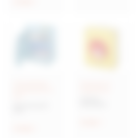
ethischen Prinzipien
Anzeigen
geleitet zu werden.
Anschlussfertige
Steuerung und
Energieverteiler IEC
Signalisierung
309
70 RT HP
Drehschalter
Baureihe 68 ACS
ACS
Verteilersysteme für
Baustellen
Anzeigen
Anzeigen