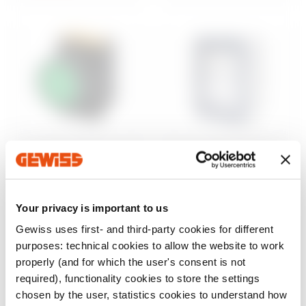
Steuerung und
Aufputzgehäuse
Signalisierung
46
Wassergeschützte
Baureihe 74 PS
Aufputz-
Your privacy is important to us
Befehls- und
Schaltschränke
Meldegeräte Ø 22
Gewiss uses first- and third-party cookies for different
mm
Anzeigen
purposes: technical cookies to allow the website to work
Anzeigen
properly (and for which the user's consent is not
required), functionality cookies to store the settings
chosen by the user, statistics cookies to understand how