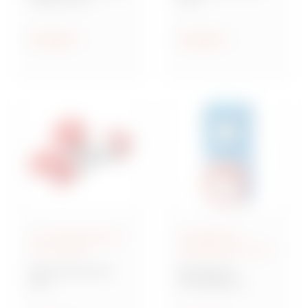
Steckdosen nach IEC
Industriesteckvorric
309
htungen nach IEC
309 für
Anzeigen
Anzeigen
Kleinspannungen
IEC 309-Steckdosen
Verriegelbare
und -Stecker
Steckdosen IEC 309
Baureihe IEC 309
Baureihe IB
MA
Verriegelbare
Mehrfachkupplunge
Steckdosen nach IEC
n und Adapter,
309