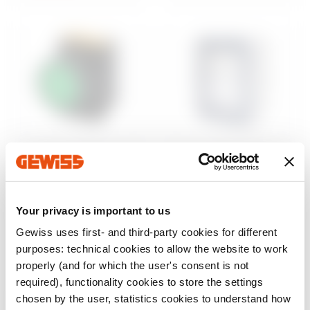
Steuerung und
Aufputzgehäuse
Signalisierung
46
Wassergeschützte
Baureihe 74 PS
Aufputz-
Your privacy is important to us
Befehls- und
Schaltschränke
Meldegeräte Ø 22
Gewiss uses first- and third-party cookies for different
mm
Anzeigen
purposes: technical cookies to allow the website to work
Anzeigen
properly (and for which the user's consent is not
required), functionality cookies to store the settings
chosen by the user, statistics cookies to understand how