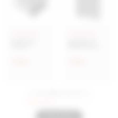
Aufputzgehäuse
Aufputzgehäuse
Baureihe GW
Baureihe 42 TV
Connect
Multifunktionale
Wassergeschützte
Montageplatten
Aufputz-
Verbindungsdosen
Anzeigen
Anzeigen
aus Metall
15 Serie
Sie sahen
Eingeschaltet
35
Andere anzeigen