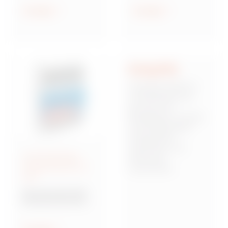
geschützt und
Anzeigen
Anzeigen
wassergeschützt
Integrität
Integrität stellt für
uns die Basis dar,
auf der sich
Mitarbeiter, Kunden
und Stakeholder
miteinander
verbinden und
Anschlussfertige
Vertrauen
Energieverteiler IEC
zueinander
309
aufbauen. Dies
bedeutet,
Baureihe 68 Q-DIN
verantwortungsbew
Steckdosenkombina
usst, zuverlässig
tionen
und von starken