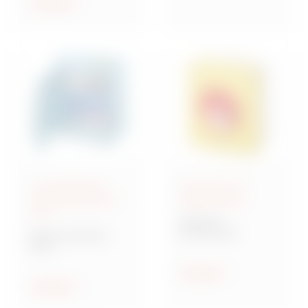
ethischen Prinzipien
Anzeigen
geleitet zu werden.
Anschlussfertige
Steuerung und
Energieverteiler IEC
Signalisierung
309
70 RT HP
Drehschalter
Baureihe 68 ACS
ACS
Verteilersysteme für
Baustellen
Anzeigen
Anzeigen