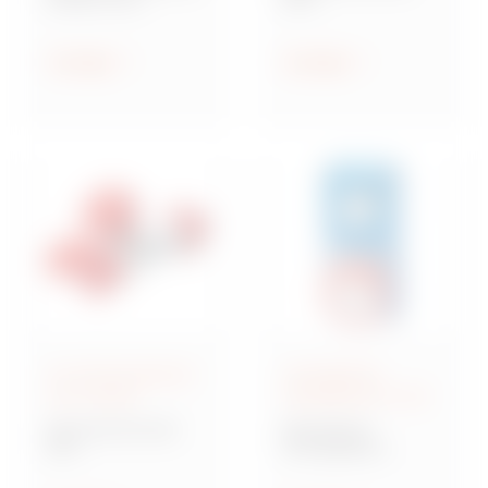
Steckdosen nach IEC
Industriesteckvorric
309
htungen nach IEC
309 für
Anzeigen
Anzeigen
Kleinspannungen
IEC 309-Steckdosen
Verriegelbare
und -Stecker
Steckdosen IEC 309
Baureihe IEC 309
Baureihe IB
MA
Verriegelbare
Mehrfachkupplunge
Steckdosen nach IEC
n und Adapter,
309