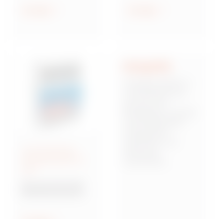
geschützt und
Anzeigen
Anzeigen
wassergeschützt
Integrität
Integrität stellt für
uns die Basis dar,
auf der sich
Mitarbeiter, Kunden
und Stakeholder
miteinander
verbinden und
Anschlussfertige
Vertrauen
Energieverteiler IEC
zueinander
309
aufbauen. Dies
bedeutet,
Baureihe 68 Q-DIN
verantwortungsbew
Steckdosenkombina
usst, zuverlässig
tionen
und von starken