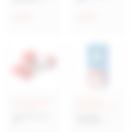
Steckdosen nach IEC
Industriesteckvorric
309
htungen nach IEC
309 für
Anzeigen
Anzeigen
Kleinspannungen
IEC 309-Steckdosen
Verriegelbare
und -Stecker
Steckdosen IEC 309
Baureihe IEC 309
Baureihe IB
MA
Verriegelbare
Mehrfachkupplunge
Steckdosen nach IEC
n und Adapter,
309