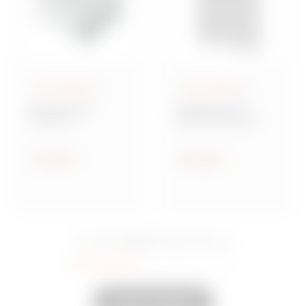
Aufputzgehäuse
Aufputzgehäuse
Baureihe GW
Baureihe 42 TV
Connect
Multifunktionale
Wassergeschützte
Montageplatten
Aufputz-
Verbindungsdosen
Anzeigen
Anzeigen
aus Metall
15 Serie
Sie sahen
Eingeschaltet
35
Andere anzeigen