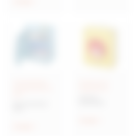
ethischen Prinzipien
Anzeigen
geleitet zu werden.
Anschlussfertige
Steuerung und
Energieverteiler IEC
Signalisierung
309
70 RT HP
Drehschalter
Baureihe 68 ACS
ACS
Verteilersysteme für
Baustellen
Anzeigen
Anzeigen