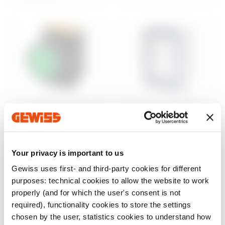
Steuerung und
Aufputzgehäuse
Signalisierung
46
Wassergeschützte
Baureihe 74 PS
Aufputz-
Your privacy is important to us
Befehls- und
Schaltschränke
Meldegeräte Ø 22
Gewiss uses first- and third-party cookies for different
mm
Anzeigen
purposes: technical cookies to allow the website to work
Anzeigen
properly (and for which the user's consent is not
required), functionality cookies to store the settings
chosen by the user, statistics cookies to understand how