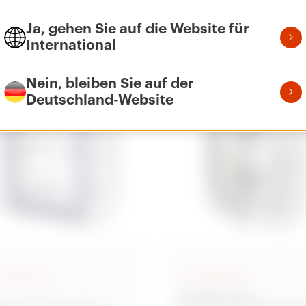
Anzeigen
Ja, gehen Sie auf die Website für
International
Nein, bleiben Sie auf der
Deutschland-Website
putzgehäuse
Aufputzgehäuse
Baureihe 40 CD