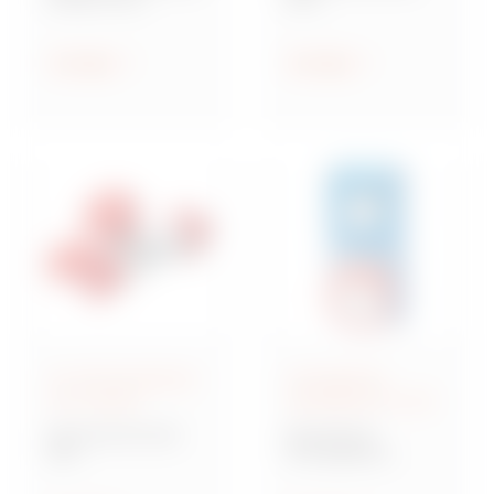
Steckdosen nach IEC
Industriesteckvorric
309
htungen nach IEC
309 für
Anzeigen
Anzeigen
Kleinspannungen
IEC 309-Steckdosen
Verriegelbare
und -Stecker
Steckdosen IEC 309
Baureihe IEC 309
Baureihe IB
MA
Verriegelbare
Mehrfachkupplunge
Steckdosen nach IEC
n und Adapter,
309