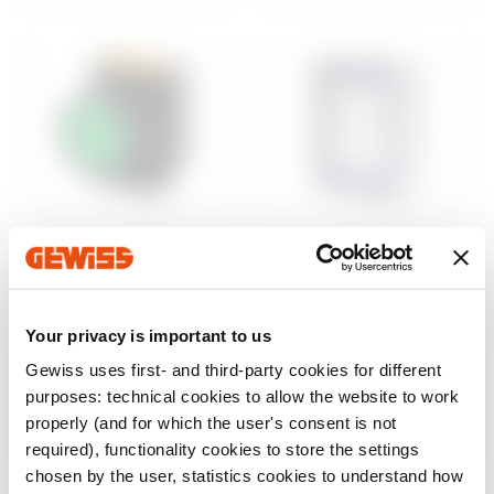
Steuerung und
Aufputzgehäuse
Signalisierung
46
Wassergeschützte
Baureihe 74 PS
Aufputz-
Your privacy is important to us
Befehls- und
Schaltschränke
Meldegeräte Ø 22
Gewiss uses first- and third-party cookies for different
mm
Anzeigen
purposes: technical cookies to allow the website to work
Anzeigen
properly (and for which the user's consent is not
required), functionality cookies to store the settings
chosen by the user, statistics cookies to understand how