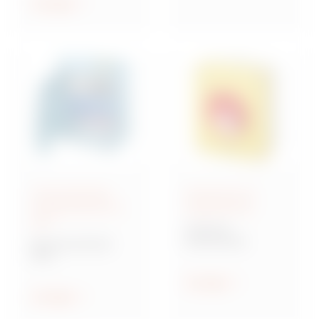
ethischen Prinzipien
Anzeigen
geleitet zu werden.
Anschlussfertige
Steuerung und
Energieverteiler IEC
Signalisierung
309
70 RT HP
Drehschalter
Baureihe 68 ACS
ACS
Verteilersysteme für
Baustellen
Anzeigen
Anzeigen