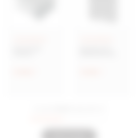
Aufputzgehäuse
Aufputzgehäuse
Baureihe GW
Baureihe 42 TV
Connect
Multifunktionale
Wassergeschützte
Montageplatten
Aufputz-
Verbindungsdosen
Anzeigen
Anzeigen
aus Metall
15 Serie
Sie sahen
Eingeschaltet
35
Andere anzeigen