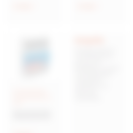
geschützt und
Anzeigen
Anzeigen
wassergeschützt
Integrität
Integrität stellt für
uns die Basis dar,
auf der sich
Mitarbeiter, Kunden
und Stakeholder
miteinander
verbinden und
Anschlussfertige
Vertrauen
Energieverteiler IEC
zueinander
309
aufbauen. Dies
bedeutet,
Baureihe 68 Q-DIN
verantwortungsbew
Steckdosenkombina
usst, zuverlässig
tionen
und von starken