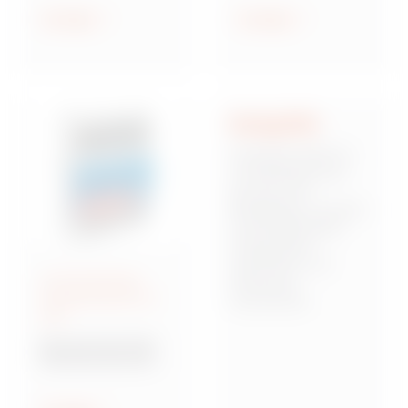
geschützt und
Anzeigen
Anzeigen
wassergeschützt
Integrität
Integrität stellt für
uns die Basis dar,
auf der sich
Mitarbeiter, Kunden
und Stakeholder
miteinander
verbinden und
Anschlussfertige
Vertrauen
Energieverteiler IEC
zueinander
309
aufbauen. Dies
bedeutet,
Baureihe 68 Q-DIN
verantwortungsbew
Steckdosenkombina
usst, zuverlässig
tionen
und von starken