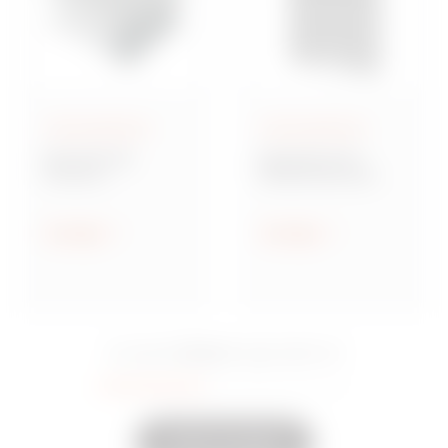
Aufputzgehäuse
Aufputzgehäuse
Baureihe GW
Baureihe 42 TV
Connect
Multifunktionale
Wassergeschützte
Montageplatten
Aufputz-
Verbindungsdosen
Anzeigen
Anzeigen
aus Metall
15 Serie
Sie sahen
Eingeschaltet
35
Andere anzeigen