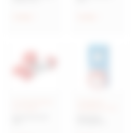
Steckdosen nach IEC
Industriesteckvorric
309
htungen nach IEC
309 für
Anzeigen
Anzeigen
Kleinspannungen
IEC 309-Steckdosen
Verriegelbare
und -Stecker
Steckdosen IEC 309
Baureihe IEC 309
Baureihe IB
MA
Verriegelbare
Mehrfachkupplunge
Steckdosen nach IEC
n und Adapter,
309