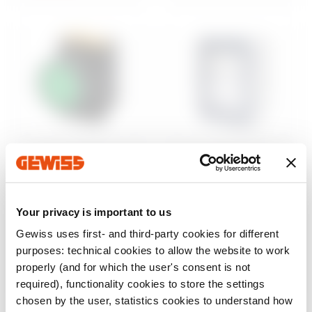
Steuerung und
Aufputzgehäuse
Signalisierung
46
Wassergeschützte
Baureihe 74 PS
Aufputz-
Your privacy is important to us
Befehls- und
Schaltschränke
Meldegeräte Ø 22
Gewiss uses first- and third-party cookies for different
mm
Anzeigen
purposes: technical cookies to allow the website to work
Anzeigen
properly (and for which the user's consent is not
required), functionality cookies to store the settings
chosen by the user, statistics cookies to understand how