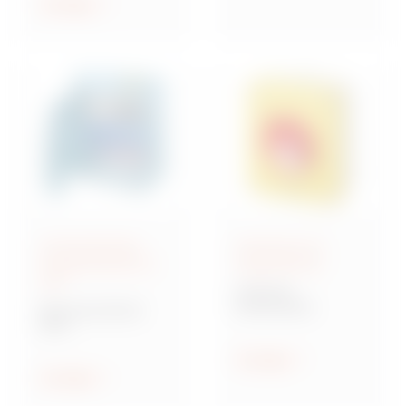
ethischen Prinzipien
Anzeigen
geleitet zu werden.
Anschlussfertige
Steuerung und
Energieverteiler IEC
Signalisierung
309
70 RT HP
Drehschalter
Baureihe 68 ACS
ACS
Verteilersysteme für
Baustellen
Anzeigen
Anzeigen