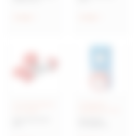
Steckdosen nach IEC
Industriesteckvorric
309
htungen nach IEC
309 für
Anzeigen
Anzeigen
Kleinspannungen
IEC 309-Steckdosen
Verriegelbare
und -Stecker
Steckdosen IEC 309
Baureihe IEC 309
Baureihe IB
MA
Verriegelbare
Mehrfachkupplunge
Steckdosen nach IEC
n und Adapter,
309