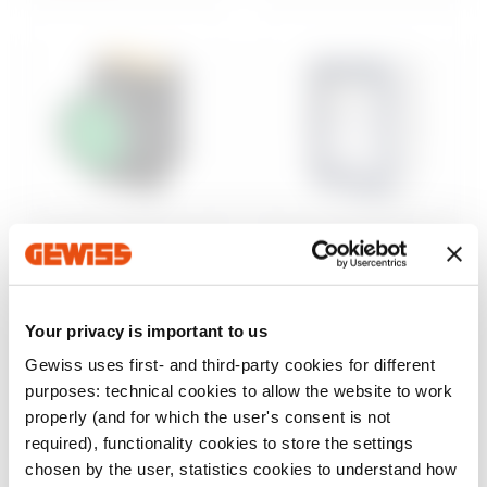
Steuerung und
Aufputzgehäuse
Signalisierung
46
Wassergeschützte
Baureihe 74 PS
Aufputz-
Your privacy is important to us
Befehls- und
Schaltschränke
Meldegeräte Ø 22
Gewiss uses first- and third-party cookies for different
mm
Anzeigen
purposes: technical cookies to allow the website to work
Anzeigen
properly (and for which the user's consent is not
required), functionality cookies to store the settings
chosen by the user, statistics cookies to understand how