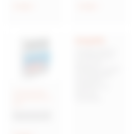
geschützt und
Anzeigen
Anzeigen
wassergeschützt
Integrität
Integrität stellt für
uns die Basis dar,
auf der sich
Mitarbeiter, Kunden
und Stakeholder
miteinander
verbinden und
Anschlussfertige
Vertrauen
Energieverteiler IEC
zueinander
309
aufbauen. Dies
bedeutet,
Baureihe 68 Q-DIN
verantwortungsbew
Steckdosenkombina
usst, zuverlässig
tionen
und von starken