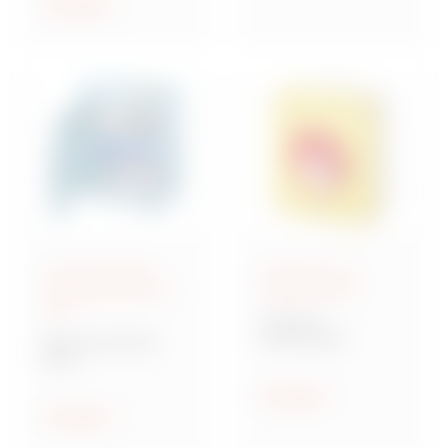
ethischen Prinzipien
Anzeigen
geleitet zu werden.
Anschlussfertige
Steuerung und
Energieverteiler IEC
Signalisierung
309
70 RT HP
Drehschalter
Baureihe 68 ACS
ACS
Verteilersysteme für
Baustellen
Anzeigen
Anzeigen