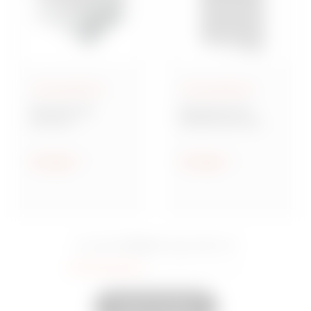
Aufputzgehäuse
Aufputzgehäuse
Baureihe GW
Baureihe 42 TV
Connect
Multifunktionale
Wassergeschützte
Montageplatten
Aufputz-
Verbindungsdosen
Anzeigen
Anzeigen
aus Metall
15 Serie
Sie sahen
Eingeschaltet
35
Andere anzeigen