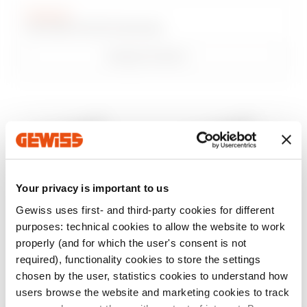
Kategorie
ECO BFR 30-60 Verbinder
Kategorie ändern
Your privacy is important to us
Gewiss uses first- and third-party cookies for different
MV51713
MV51714
purposes: technical cookies to allow the website to work
properly (and for which the user's consent is not
ECLISSE AUTO BFR
ECLISSE AUTO BFR
ECO Ø 3,9 HP
ECO Ø 4,5 HP
required), functionality cookies to store the settings
chosen by the user, statistics cookies to understand how
users browse the website and marketing cookies to track
Anzeigen
Anzeigen