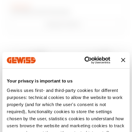
Kategorie
ECO BFR 30-60 Verbinder
Kategorie ändern
Your privacy is important to us
Gewiss uses first- and third-party cookies for different
MV51713
MV51714
purposes: technical cookies to allow the website to work
properly (and for which the user's consent is not
ECLISSE AUTO BFR
ECLISSE AUTO BFR
ECO Ø 3,9 HP
ECO Ø 4,5 HP
required), functionality cookies to store the settings
chosen by the user, statistics cookies to understand how
users browse the website and marketing cookies to track
Anzeigen
Anzeigen