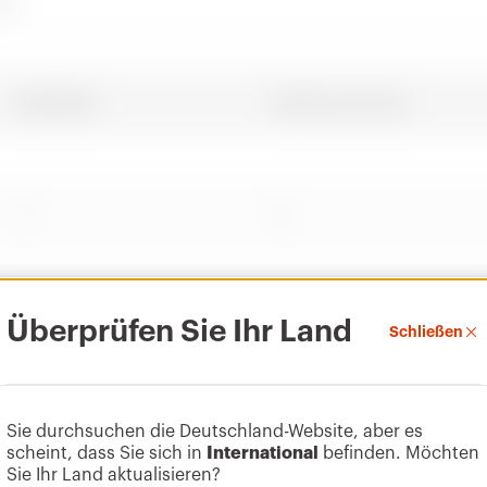
 30
Oberfläche
Breite innen (mm)
HP
50
Überprüfen Sie Ihr Land
HP
100
Schließen
Sie durchsuchen die Deutschland-Website, aber es
HP
150
scheint, dass Sie sich in
International
befinden. Möchten
Sie Ihr Land aktualisieren?