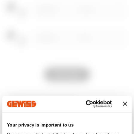
GW76842
PG13.5
GW76843
PG16
Zum Softwarebereich gehen
GW76844
PG21
Alle anzeigen
GW76845
PG29
AUSSTATTUNG UND NOTIZEN
MERKMALE:
Kabelverschraubung aus vernickeltem
Messing; Komplette Dichtungen für unterschiedliche
Kabeldurchmesser werden mitgeliefert.
GW76846
PG36
Your privacy is important to us