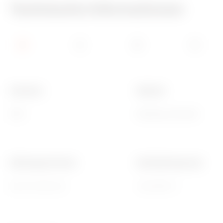
Technische Informationen
Schutzart
Material
IP65
Messing vernickelt
Dichtungen Ø (mm)
Betriebstemperatur
24 / 27 / 30 / 33
-30 +100 °C