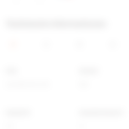
IP66
650 °C
Technische Informationen
Farbe
Schutzart
Grau ähnlich RAL 7035
IP66
Gewinde PG
Aussendurchmesser Roh
13.5
16