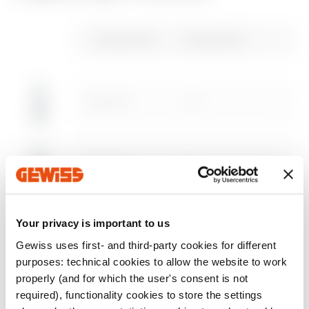
CE-zeichen
REACH
Product Data Sheet
PRICE
Technische daten
CADpro
information
Gewiss Code
Gewinde PG
Estimation of
Advanced design of
Herunterladen
Herunterladen
Herunterladen
Herunterladen
electrical systems
electrical systems
GW52024
13.5
Herunterladen
Herunterladen
Zum Downloadbereich gehen
Mehr anzeigen
Mehr anzeigen
GW52025
16
Your privacy is important to us
GW52026
21
Gewiss uses first- and third-party cookies for different
Zum Softwarebereich gehen
purposes: technical cookies to allow the website to work
properly (and for which the user's consent is not
required), functionality cookies to store the settings
GW52027
29