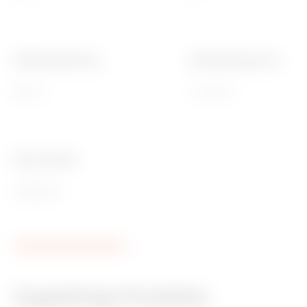
Glühdrahtprüfung
Betriebstemperatur
650 °C
-25 +65 °C
Ware Number
85389099
Zugehörige Produkte