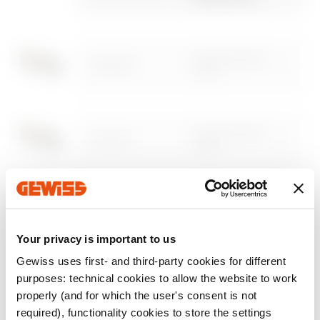
software
design software
AUTOCAD®
REVIT®
Zum Downloadbereich gehen
Herunterladen
Herunterladen
3 Klemmstellen x
GW44609
6 mm²
Mehr anzeigen
Mehr anzeigen
5 Klemmstellen x
GW44610
6 mm²
5 Klemmstellen x
Zum Softwarebereich gehen
GW44610C
6 mm²
Your privacy is important to us
Gewiss uses first- and third-party cookies for different
purposes: technical cookies to allow the website to work
Alle anzeigen
3 Klemmstellen x
GW44611
properly (and for which the user's consent is not
16 mm²
required), functionality cookies to store the settings